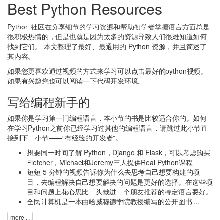
Best Python Resources
Python 社区在分享细节的学习资源和帮助初学者掌握语言方面总是
很积极热情的，但是也就是因为太多的资源导致人们很难知道如何
找到它们。 本文整理了最好、最通用的 Python 资源，并且简述了
其内容。
如果您更喜欢通过视频的方式来学习可以点击
最好的python视频
。
如果有兴趣您也可以阅读一下
代码开发环境
。
写给编程新手的
如果你是学习第一门编程语言，本小节的书是比较适合你的。如何
在学习Python之前你已经学习过其他的编程语言，请跳过此小节直
接到下一小节——“有经验的开发者”。
想要同一时间了解 Python，Django 和 Flask，可以考虑购买
Fletcher，Michael和Jeremy三人提供
Real Python
课程
短短 5 分钟的视频
告诉你为什么去思考自己想要构建的项
目，去编程解决自己想要解决的问题是更好的选择。在这些项
目和问题上花心思比一头栽进一个朋友推荐的特定语言要好。
全民计算机
是一本由哈威穆德学院教授编写的公开图书 ...
more ...