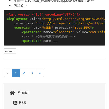
放置于 %Tomcat_Home%\webapps\axis\WEB-INF 中
内容如下
<?xml version="1.0" encoding="UTF-8"?>
<deployment
xmlns=
"http://xml.apache.org/axis/wsdd/"
xmlns:java=
"http://xml.apache.org/axis/wsdd/prov
<service
name=
"WSDD"
provider=
"java:RPC"
>
<parameter
name=
"className"
value=
"com.caima
<!-- * 代表所有的方法都暴露 -->
<parameter
name ...
more ...
«
1
2
3
»
Social
RSS